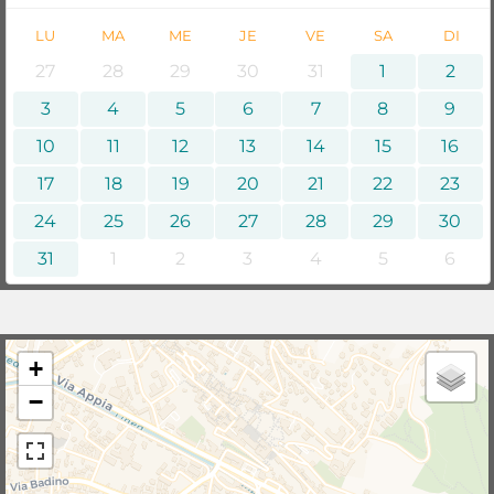
LU
MA
ME
JE
VE
SA
DI
27
28
29
30
31
1
2
3
4
5
6
7
8
9
10
11
12
13
14
15
16
17
18
19
20
21
22
23
24
25
26
27
28
29
30
31
1
2
3
4
5
6
+
−