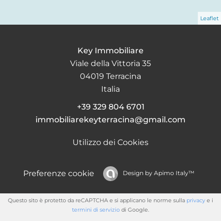
Leaflet
Key Immobiliare
Viale della Vittoria 35
04019
Terracina
Italia
+39 329 804 6701
immobiliarekeyterracina@gmail.com
Utilizzo dei Cookies
Preferenze cookie
Design by
Apimo Italy™
Questo sito è protetto da reCAPTCHA e si applicano le norme sulla
privacy
e i
termini di servizio
di Google.