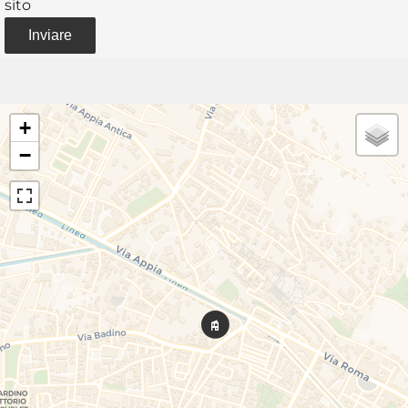
sito
Inviare
+
−